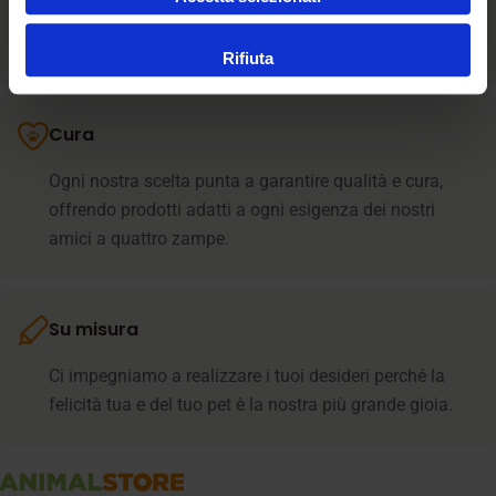
team supporta i clienti in ogni fase e resta sempre
presente nel momento del bisogno
Rifiuta
Cura
Ogni nostra scelta punta a garantire qualità e cura,
offrendo prodotti adatti a ogni esigenza dei nostri
amici a quattro zampe.
Su misura
Ci impegniamo a realizzare i tuoi desideri perché la
felicità tua e del tuo pet è la nostra più grande gioia.