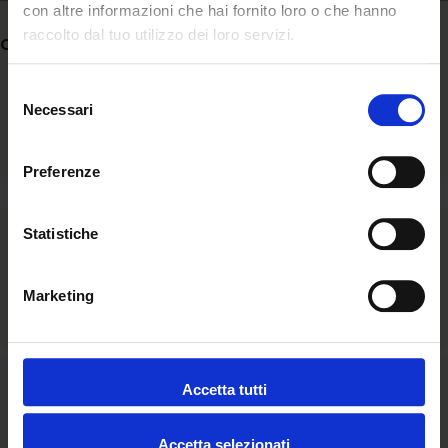
con altre informazioni che hai fornito loro o che hanno
raccolto dal tuo utilizzo dei loro servizi.
Condividere:
Selezione
Necessari
del
consenso
Preferenze
Statistiche
Ascolto
Siamo al fianco della comunità ascoltandone bisogni e
Marketing
aspirazioni e valorizzando l’unicità di ogni storia.
Accetta tutti
Assistenza
La relazione umana è il cuore dell’assistenza il nostro
Accetta selezionati