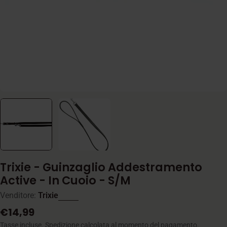
Trixie - Guinzaglio Addestramento
Active - In Cuoio - S/M
Venditore:
Trixie
Prezzo
€14,99
normale
Tasse incluse.
Spedizione
calcolata al momento del pagamento.