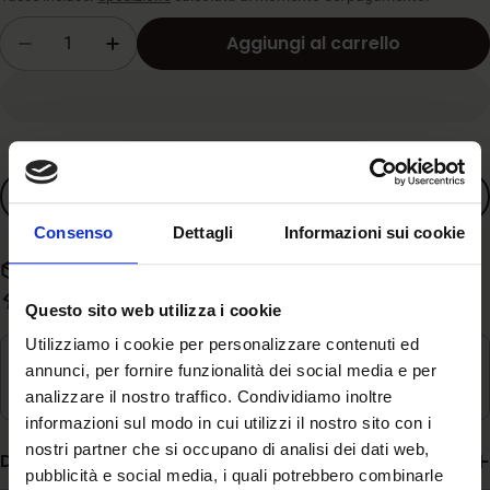
Quantità
Aggiungi al carrello
Diminuisci la quantità per Trixie - Guinzagli
Aumenta la quantità per Trixie - Gui
Aggiungi ai preferiti
Consenso
Dettagli
Informazioni sui cookie
Spedizione gratuita con spesa superiore a 59€
Evasione rapida in 3-5 giorni lavorativi
Questo sito web utilizza i cookie
Utilizziamo i cookie per personalizzare contenuti ed
Ritiro disponibile in
Magazzino
annunci, per fornire funzionalità dei social media e per
Di solito pronto in 24 ore
analizzare il nostro traffico. Condividiamo inoltre
informazioni sul modo in cui utilizzi il nostro sito con i
nostri partner che si occupano di analisi dei dati web,
Descrizione
pubblicità e social media, i quali potrebbero combinarle