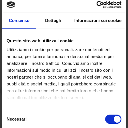
Flamingo -
Flamingo -
Tagliaunghie - S
Tagliaunghie a
Prezzo
€6,90
Prezzo
€5,90
Ghigliottina
Consenso
Dettagli
Informazioni sui cookie
normale
normale
Questo sito web utilizza i cookie
Utilizziamo i cookie per personalizzare contenuti ed
annunci, per fornire funzionalità dei social media e per
analizzare il nostro traffico. Condividiamo inoltre
informazioni sul modo in cui utilizzi il nostro sito con i
nostri partner che si occupano di analisi dei dati web,
pubblicità e social media, i quali potrebbero combinarle
Aggiungi al carrello
con altre informazioni che hai fornito loro o che hanno
raccolto dal tuo utilizzo dei loro servizi.
Flamingo - Tosatrice
Selezione
Prezzo
€52,90
Necessari
del
normale
consenso