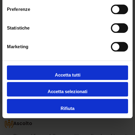
Preferenze
Forbici e Tosatrici
Statistiche
Praticità e sicurezza!
Marketing
La categoria
forbici e tosatrici
raccoglie strumenti
professionali e pratici pensati per prendersi cura delle
unghie e del pelo del tuo pet.
Accetta tutti
Visualizza altro
Lame sicure, taglio uniforme e maneggevolezza dello
strumento trasformano ogni sessione in un momento di
Accetta selezionati
cura efficace e piacevole.
Rifiuta
Esplora
la categoria e scopri come prenderti cura dei suoi
artigli
in modo sicuro!
Ascolto