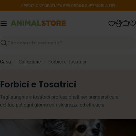
Vai
SPEDIZIONE GRATUITA PER ORDINI SUPERIORI A €59
al
contenuto
Carr
Ricerca
Casa
Collezione
Forbici e Tosatrici
C
Forbici e Tosatrici
o
Tagliaunghie e tosatrici professionali per prendersi cura
l
del tuo pet ogni giorno con sicurezza ed efficacia
l
e
z