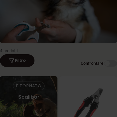
i
o
n
e
:
4 prodotti
Filtro
Confrontare:
È TORNATO
Scalibor