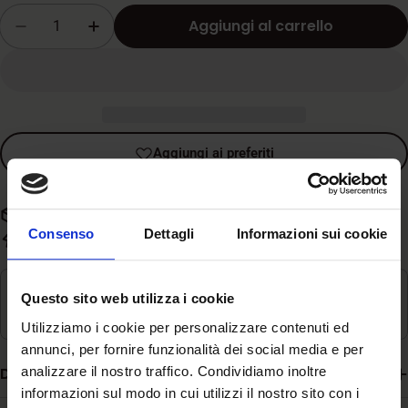
vendita
Quantità
Aggiungi al carrello
Diminuisci la quantità per Trainer Natural Cat 
Aumenta la quantità per Trainer Natur
Aggiungi ai preferiti
Spedizione gratuita con spesa superiore a 59€
Consenso
Dettagli
Informazioni sui cookie
Evasione rapida in 3-5 giorni lavorativi
Ritiro disponibile in
Magazzino
Questo sito web utilizza i cookie
Di solito pronto in 24 ore
Utilizziamo i cookie per personalizzare contenuti ed
annunci, per fornire funzionalità dei social media e per
analizzare il nostro traffico. Condividiamo inoltre
Descrizione
informazioni sul modo in cui utilizzi il nostro sito con i