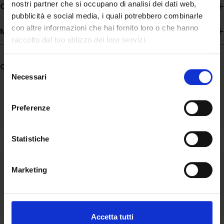
nostri partner che si occupano di analisi dei dati web,
Composizione
pubblicità e social media, i quali potrebbero combinarle
con altre informazioni che hai fornito loro o che hanno
Modalità d'uso
raccolto dal tuo utilizzo dei loro servizi.
Condividere:
Selezione
Necessari
del
consenso
Preferenze
Statistiche
Ascolto
Marketing
Siamo al fianco della comunità ascoltandone bisogni e
aspirazioni e valorizzando l’unicità di ogni storia.
Accetta tutti