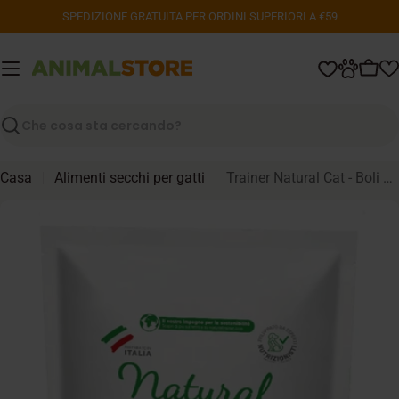
Vai
SPEDIZIONE GRATUITA PER ORDINI SUPERIORI A €59
al
contenuto
Carr
Ricerca
Casa
Alimenti secchi per gatti
Trainer Natural Cat - Boli di Pelo - 300gr
Passa
alle
informazioni
sul
prodotto