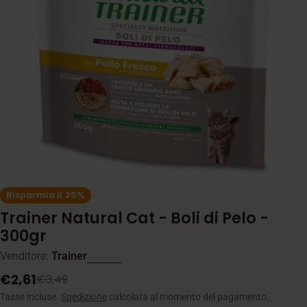
Apri supporto 0 in modalità modale
Risparmia il
25%
Trainer Natural Cat - Boli di Pelo -
300gr
Venditore:
Trainer
€2,61
€3,49
Prezzo
Prezzo
di
normale
Tasse incluse.
Spedizione
calcolata al momento del pagamento.