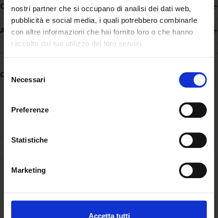
Composizione
nostri partner che si occupano di analisi dei dati web,
pubblicità e social media, i quali potrebbero combinarle
Additivi
con altre informazioni che hai fornito loro o che hanno
raccolto dal tuo utilizzo dei loro servizi.
Selezione
Condividere:
Necessari
del
consenso
Preferenze
Statistiche
Ascolto
Marketing
Siamo al fianco della comunità ascoltandone bisogni e
aspirazioni e valorizzando l’unicità di ogni storia.
Accetta tutti