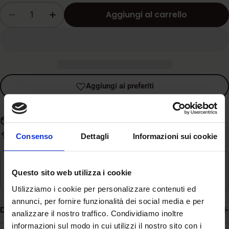
vendita
Quantità
Aggiungi al carrello
Diminuisci la quantità per Schesir - Veterinar
Aumenta la quantità per Schesir - Vet
Aggiungi ai preferiti
Spedizione gratuita con spesa superiore a 59€
Evasione rapida in 3-5 giorni lavorativi
Consenso
Dettagli
Informazioni sui cookie
Ritiro disponibile in
Magazzino
Questo sito web utilizza i cookie
Di solito pronto in 24 ore
Utilizziamo i cookie per personalizzare contenuti ed
annunci, per fornire funzionalità dei social media e per
Descrizione
analizzare il nostro traffico. Condividiamo inoltre
informazioni sul modo in cui utilizzi il nostro sito con i