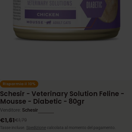
Apri supporto 0 in modalità modale
Risparmia il
10%
Schesir - Veterinary Solution Feline -
Mousse - Diabetic - 80gr
Venditore:
Schesir
€1,61
€1,79
Prezzo
Prezzo
di
normale
Tasse incluse.
Spedizione
calcolata al momento del pagamento.