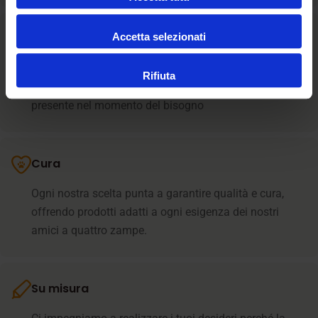
Accetta selezionati
Assistenza
La relazione umana è il cuore dell’assistenza il nostro
Rifiuta
team supporta i clienti in ogni fase e resta sempre
presente nel momento del bisogno
Cura
Ogni nostra scelta punta a garantire qualità e cura,
offrendo prodotti adatti a ogni esigenza dei nostri
amici a quattro zampe.
Su misura