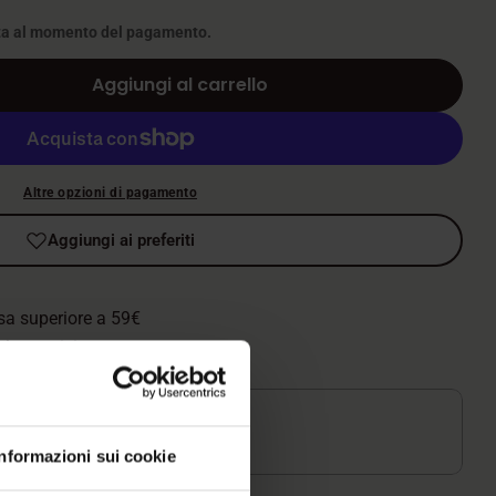
ta al momento del pagamento.
Aggiungi al carrello
à per Royal Canin - Veterinary Diet Canine - Rena
uantità per Royal Canin - Veterinary Diet Canin
Altre opzioni di pagamento
Aggiungi ai preferiti
sa superiore a 59€
 lavorativi
azzino
Informazioni sui cookie