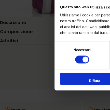
Questo sito web utilizza i c
Utilizziamo i cookie per perso
nostro traffico. Condividiamo 
Descrizione
di analisi dei dati web, pubbl
Composizione
che hanno raccolto dal tuo uti
Additivi
Selezione
Necessari
del
consenso
Rifiuta
Ascolto
Assiste