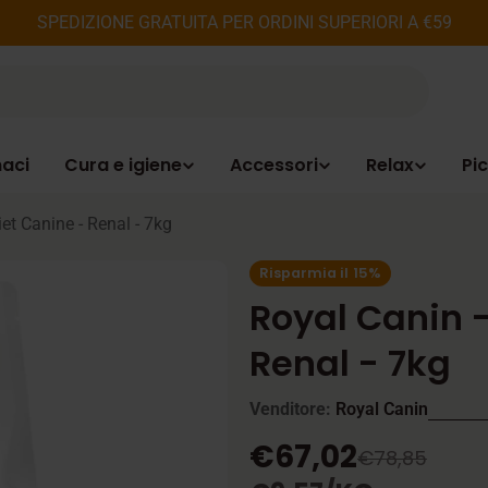
SPEDIZIONE GRATUITA PER ORDINI SUPERIORI A €59
aci
Cura e igiene
Accessori
Relax
Pic
iet Canine - Renal - 7kg
Risparmia il
15%
Royal Canin -
Renal - 7kg
Venditore:
Royal Canin
€67,02
Prezzo
Prezzo
€78,85