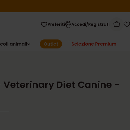
Preferiti
Accedi/Registrati
Carrel
coli animali
Outlet
Selezione Premium
 Veterinary Diet Canine -