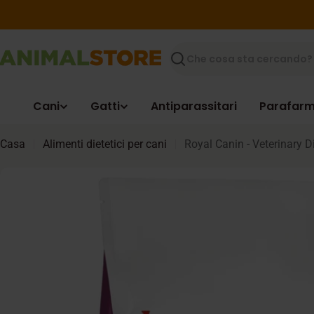
Vai
al
contenuto
Ricerca
Cani
Gatti
Antiparassitari
Parafarm
Casa
Alimenti dietetici per cani
Royal Canin - Veterinary D
Passa
alle
informazioni
sul
prodotto