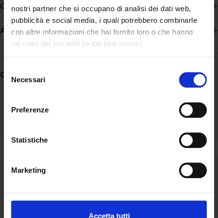
Composizione
nostri partner che si occupano di analisi dei dati web,
pubblicità e social media, i quali potrebbero combinarle
Additivi
con altre informazioni che hai fornito loro o che hanno
raccolto dal tuo utilizzo dei loro servizi.
Selezione
Condividere:
Necessari
del
consenso
Preferenze
Statistiche
Ascolto
Marketing
Siamo al fianco della comunità ascoltandone bisogni e
aspirazioni e valorizzando l’unicità di ogni storia.
Accetta tutti