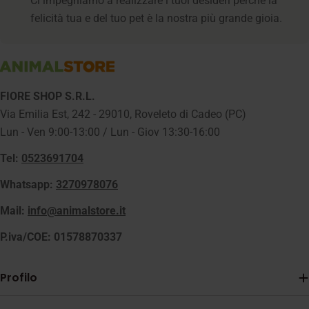
Ci impegniamo a realizzare i tuoi desideri perché la
felicità tua e del tuo pet è la nostra più grande gioia.
FIORE SHOP S.R.L.
Via Emilia Est, 242 - 29010, Roveleto di Cadeo (PC)
Lun - Ven 9:00-13:00 / Lun - Giov 13:30-16:00
Tel:
0523691704
Whatsapp:
3270978076
Mail:
info@animalstore.it
P.iva/COE: 01578870337
Profilo