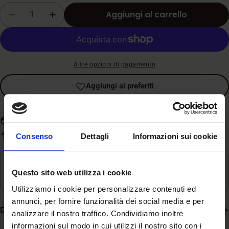
vendita
Quantità
Aggiungi al carrello
Diminuisci la quantità per Royal Canin - Size 
Aumenta la quantità per Royal Canin 
Altre opzioni di pagamento
Aggiungi ai preferiti
Spedizione gratuita con spesa superiore a 59€
Evasione rapida in 3-5 giorni lavorativi
Consenso
Dettagli
Informazioni sui cookie
Ritiro disponibile in
Magazzino
Questo sito web utilizza i cookie
Di solito pronto in 24 ore
Utilizziamo i cookie per personalizzare contenuti ed
annunci, per fornire funzionalità dei social media e per
Descrizione
analizzare il nostro traffico. Condividiamo inoltre
informazioni sul modo in cui utilizzi il nostro sito con i