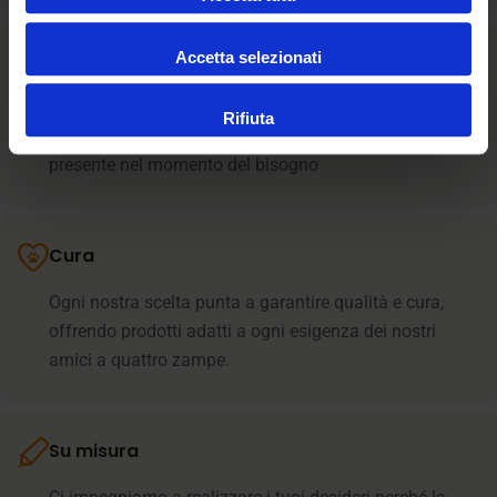
Accetta selezionati
Assistenza
La relazione umana è il cuore dell’assistenza il nostro
Rifiuta
team supporta i clienti in ogni fase e resta sempre
presente nel momento del bisogno
Cura
Ogni nostra scelta punta a garantire qualità e cura,
offrendo prodotti adatti a ogni esigenza dei nostri
amici a quattro zampe.
Su misura