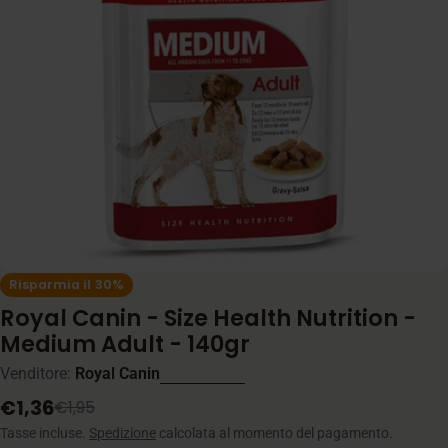
Apri supporto 0 in modalità modale
Risparmia il
30%
Royal Canin - Size Health Nutrition -
Medium Adult - 140gr
Venditore:
Royal Canin
€1,36
€1,95
Prezzo
Prezzo
di
normale
Tasse incluse.
Spedizione
calcolata al momento del pagamento.