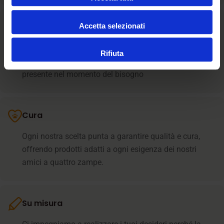
Accetta selezionati
Assistenza
La relazione umana è il cuore dell’assistenza il nostro
Rifiuta
team supporta i clienti in ogni fase e resta sempre
presente nel momento del bisogno
Cura
Ogni nostra scelta punta a garantire qualità e cura,
offrendo prodotti adatti a ogni esigenza dei nostri
amici a quattro zampe.
Su misura