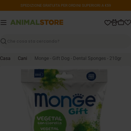
Vai
SPEDIZIONE GRATUITA PER ORDINI SUPERIORI A €59
al
contenuto
Carr
Ricerca
Casa
Cani
Monge - Gift Dog - Dental Sponges - 210gr
Passa
alle
informazioni
sul
prodotto