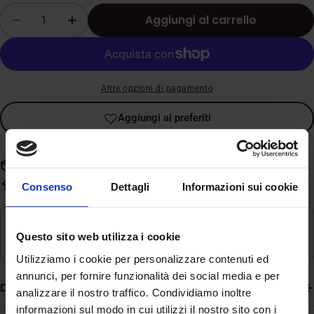
vendita
Quantità
Aggiungi al carrello
Diminuisci la quantità per Monge - Gift Dog -
Aumenta la quantità per Monge - Gif
Altre opzioni di pagamento
Aggiungi ai preferiti
Spedizione gratuita con spesa superiore a 59€
Evasione rapida in 3-5 giorni lavorativi
Consenso
Dettagli
Informazioni sui cookie
Ritiro disponibile in
Magazzino
Questo sito web utilizza i cookie
Di solito pronto in 24 ore
Utilizziamo i cookie per personalizzare contenuti ed
annunci, per fornire funzionalità dei social media e per
Descrizione
analizzare il nostro traffico. Condividiamo inoltre
informazioni sul modo in cui utilizzi il nostro sito con i