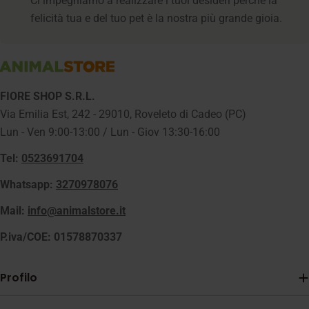
Ci impegniamo a realizzare i tuoi desideri perché la
felicità tua e del tuo pet è la nostra più grande gioia.
FIORE SHOP S.R.L.
Via Emilia Est, 242 - 29010, Roveleto di Cadeo (PC)
Lun - Ven 9:00-13:00 / Lun - Giov 13:30-16:00
Tel:
0523691704
Whatsapp:
3270978076
Mail:
info@animalstore.it
P.iva/COE: 01578870337
Profilo