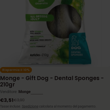
Apri supporto 0 in modalità modale
Risparmia il
10%
Monge - Gift Dog - Dental Sponges -
210gr
Venditore:
Monge
€3,51
€3,90
Prezzo
Prezzo
di
normale
Tasse incluse.
Spedizione
calcolata al momento del pagamento.