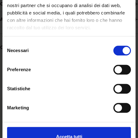
Composizione
nostri partner che si occupano di analisi dei dati web,
pubblicità e social media, i quali potrebbero combinarle
Additivi
con altre informazioni che hai fornito loro o che hanno
raccolto dal tuo utilizzo dei loro servizi.
Selezione
Condividere:
Necessari
del
consenso
Preferenze
Statistiche
Ascolto
Marketing
Siamo al fianco della comunità ascoltandone bisogni e
aspirazioni e valorizzando l’unicità di ogni storia.
Accetta tutti