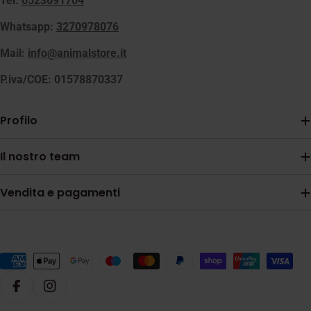
Tel:
0523691704
Whatsapp:
3270978076
Mail:
info@animalstore.it
P.iva/COE: 01578870337
Profilo
Il nostro team
Vendita e pagamenti
Metodi
di
Facebook
Instagram
pagamento