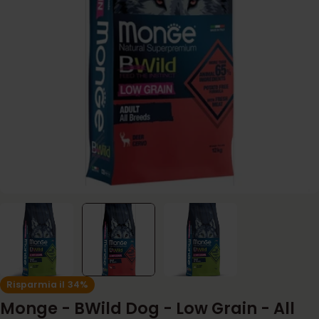
Apri supporto 1 in modalità modale
Risparmia il
34%
Monge - BWild Dog - Low Grain - All