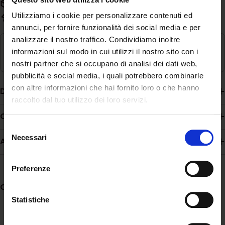
Spedizione gratuita con spesa superiore a 59€
Utilizziamo i cookie per personalizzare contenuti ed
Evasione rapida in 3-5 giorni lavorativi
annunci, per fornire funzionalità dei social media e per
analizzare il nostro traffico. Condividiamo inoltre
Ritiro disponibile in
Magazzino
informazioni sul modo in cui utilizzi il nostro sito con i
Di solito pronto in 24 ore
nostri partner che si occupano di analisi dei dati web,
pubblicità e social media, i quali potrebbero combinarle
con altre informazioni che hai fornito loro o che hanno
Descrizione
raccolto dal tuo utilizzo dei loro servizi.
Composizione
Selezione
Necessari
del
Additivi
consenso
Preferenze
Condividere:
Statistiche