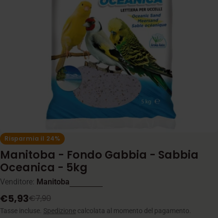
Apri supporto 0 in modalità modale
Risparmia il
24%
Manitoba - Fondo Gabbia - Sabbia
Oceanica - 5kg
Venditore:
Manitoba
€5,93
€7,90
Prezzo
Prezzo
di
normale
Tasse incluse.
Spedizione
calcolata al momento del pagamento.