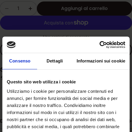
vendita
Quantità
Aggiungi al carrello
Diminuisci la quantità per Manitoba - Fondo
Aumenta la quantità per Manitoba -
Altre opzioni di pagamento
Aggiungi ai preferiti
Consenso
Dettagli
Informazioni sui cookie
Spedizione gratuita con spesa superiore a 59€
Evasione rapida in 3-5 giorni lavorativi
Questo sito web utilizza i cookie
Utilizziamo i cookie per personalizzare contenuti ed
Ritiro disponibile in
Magazzino
annunci, per fornire funzionalità dei social media e per
Di solito pronto in 24 ore
analizzare il nostro traffico. Condividiamo inoltre
informazioni sul modo in cui utilizzi il nostro sito con i
nostri partner che si occupano di analisi dei dati web,
Descrizione
pubblicità e social media, i quali potrebbero combinarle