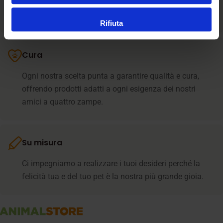
team supporta i clienti in ogni fase e resta sempre
presente nel momento del bisogno
Rifiuta
Cura
Ogni nostra scelta punta a garantire qualità e cura,
offrendo prodotti adatti a ogni esigenza dei nostri
amici a quattro zampe.
Su misura
Ci impegniamo a realizzare i tuoi desideri perché la
felicità tua e del tuo pet è la nostra più grande gioia.