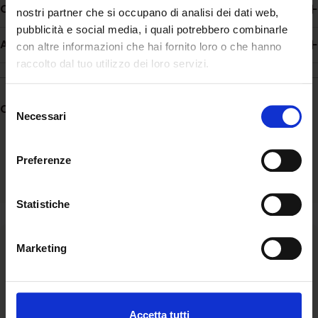
Composizione
nostri partner che si occupano di analisi dei dati web,
pubblicità e social media, i quali potrebbero combinarle
Additivi
con altre informazioni che hai fornito loro o che hanno
raccolto dal tuo utilizzo dei loro servizi.
Selezione
Condividere:
Necessari
del
consenso
Preferenze
Statistiche
Ascolto
Marketing
Siamo al fianco della comunità ascoltandone bisogni e
aspirazioni e valorizzando l’unicità di ogni storia.
Accetta tutti