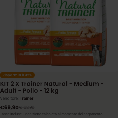
Apri supporto 0 in modalità modale
Risparmia il
32%
KIT 2 X Trainer Natural - Medium -
Adult - Pollo - 12 kg
Venditore:
Trainer
€69,90
€102,98
Prezzo
Prezzo
di
normale
Tasse incluse.
Spedizione
calcolata al momento del pagamento.