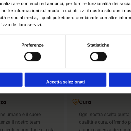
nalizzare contenuti ed annunci, per fornire funzionalità dei socia
inoltre informazioni sul modo in cui utilizzi il nostro sito con i n
icità e social media, i quali potrebbero combinarle con altre inform
lizzo dei loro servizi.
Preferenze
Statistiche
Accetta selezionati
nza
Cura
one umana è il cuore
Ogni nostra scelta punta 
stenza il nostro team
qualità e cura, offrendo p
 clienti in ogni fase e resta
a ogni esigenza dei nostr