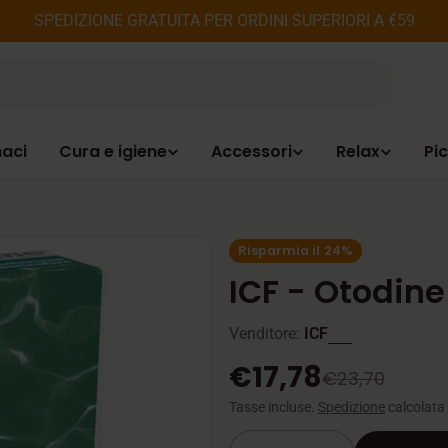
SPEDIZIONE GRATUITA PER ORDINI SUPERIORI A €59
aci
Cura e igiene
Accessori
Relax
Pic
Risparmia il
24%
ICF - Otodine
Venditore:
ICF
€17,78
Prezzo
Prezzo
€23,70
Tasse incluse.
Spedizione
calcolata
di
normale
Quantità