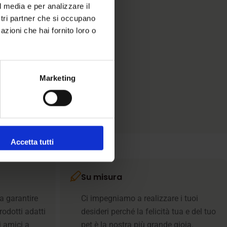
l media e per analizzare il
ostri partner che si occupano
azioni che hai fornito loro o
Marketing
Accetta tutti
Su misura
a garantire
Ci impegniamo a realizzare i tuoi
rodotti adatti
desideri perché la felicità tua e del tuo
i amici a
pet è la nostra più grande gioia.