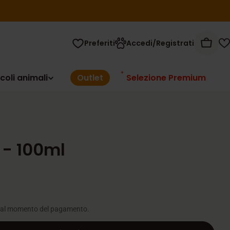
Preferiti
Accedi/Registrati
Carrel
coli animali
Outlet
Selezione Premium
 - 100ml
 al momento del pagamento.