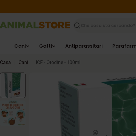
Vai
al
contenuto
Ricerca
Cani
Gatti
Antiparassitari
Parafarm
Casa
Cani
ICF - Otodine - 100ml
Passa
alle
informazioni
sul
prodotto