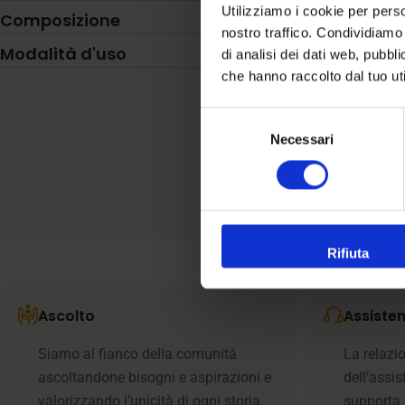
Utilizziamo i cookie per perso
Composizione
nostro traffico. Condividiamo 
Modalità d'uso
di analisi dei dati web, pubbl
che hanno raccolto dal tuo uti
Selezione
Necessari
del
consenso
Rifiuta
Ascolto
Assiste
Siamo al fianco della comunità
La relazi
ascoltandone bisogni e aspirazioni e
dell’assi
valorizzando l’unicità di ogni storia.
supporta i