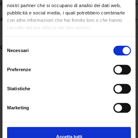
Composizione
nostri partner che si occupano di analisi dei dati web,
pubblicità e social media, i quali potrebbero combinarle
Additivi
con altre informazioni che hai fornito loro o che hanno
raccolto dal tuo utilizzo dei loro servizi.
Selezione
Condividere:
Necessari
del
consenso
Preferenze
Statistiche
Ascolto
Marketing
Siamo al fianco della comunità ascoltandone bisogni e
aspirazioni e valorizzando l’unicità di ogni storia.
Accetta tutti