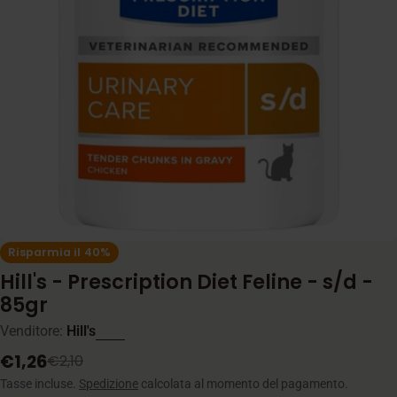
Apri supporto 0 in modalità modale
Risparmia il
40%
Hill's - Prescription Diet Feline - s/d -
85gr
Venditore:
Hill's
€1,26
€2,10
Prezzo
Prezzo
di
normale
Tasse incluse.
Spedizione
calcolata al momento del pagamento.