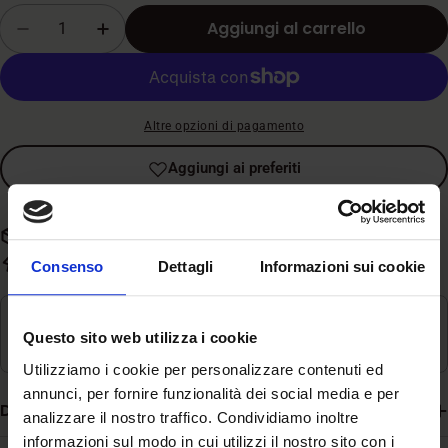
vendita
Quantità
Aggiungi al carrello
Diminuisci la quantità per Hill&#39;s - Prescrip
Aumenta la quantità per Hill&#39;s - P
Altre opzioni di pagamento
Aggiungi ai preferiti
Spedizione gratuita con spesa superiore a 59€
Evasione rapida in 3-5 giorni lavorativi
Consenso
Dettagli
Informazioni sui cookie
Ritiro disponibile in
Magazzino
Questo sito web utilizza i cookie
Di solito pronto in 24 ore
Utilizziamo i cookie per personalizzare contenuti ed
annunci, per fornire funzionalità dei social media e per
Descrizione
analizzare il nostro traffico. Condividiamo inoltre
informazioni sul modo in cui utilizzi il nostro sito con i