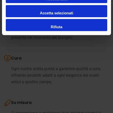
Accetta selezionati
Assistenza
La relazione umana è il cuore dell’assistenza il nostro
Rifiuta
team supporta i clienti in ogni fase e resta sempre
presente nel momento del bisogno
Cura
Ogni nostra scelta punta a garantire qualità e cura,
offrendo prodotti adatti a ogni esigenza dei nostri
amici a quattro zampe.
Su misura