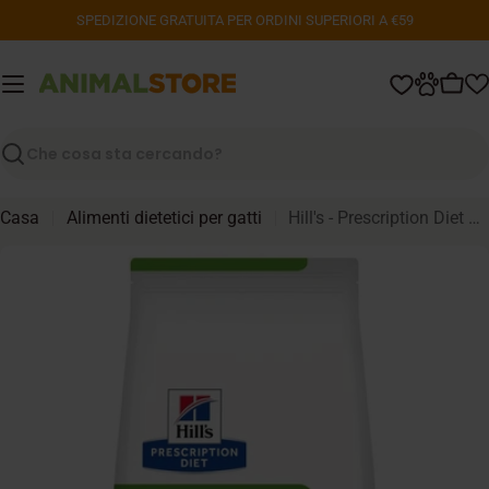
Vai
SPEDIZIONE GRATUITA PER ORDINI SUPERIORI A €59
al
contenuto
Carr
Ricerca
Casa
Alimenti dietetici per gatti
Hill's - Prescription Diet Feline - Metabolic - 8 kg
Passa
alle
informazioni
sul
prodotto