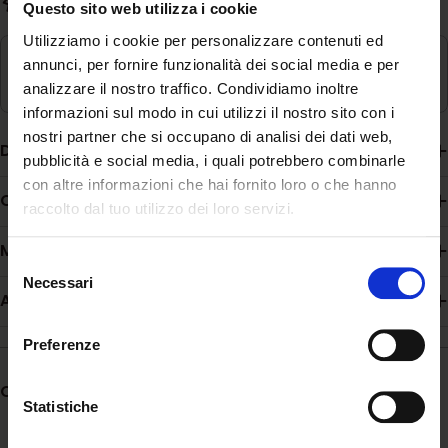
Evasione rapida in 3-5 giorni lavorativi
Questo sito web utilizza i cookie
Utilizziamo i cookie per personalizzare contenuti ed
Ritiro disponibile in
Magazzino
annunci, per fornire funzionalità dei social media e per
Di solito pronto in 24 ore
analizzare il nostro traffico. Condividiamo inoltre
informazioni sul modo in cui utilizzi il nostro sito con i
nostri partner che si occupano di analisi dei dati web,
Descrizione
pubblicità e social media, i quali potrebbero combinarle
con altre informazioni che hai fornito loro o che hanno
Composizione
raccolto dal tuo utilizzo dei loro servizi.
Modalità d'uso
Selezione
Necessari
del
Additivi
consenso
Preferenze
Condividere:
Statistiche