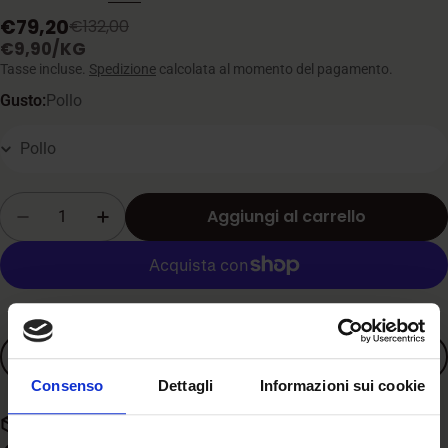
€79,20
€132,00
Prezzo
Prezzo
PREZZO
PER
€9,90
/
KG
di
normale
UNITARIO
Tasse incluse.
Spedizione
calcolata al momento del pagamento.
vendita
Gusto:
Pollo
Quantità
Aggiungi al carrello
Diminuisci la quantità per Hill&#39;s - Prescri
Aumenta la quantità per Hill&#39;s - 
Altre opzioni di pagamento
Aggiungi ai preferiti
Consenso
Dettagli
Informazioni sui cookie
Spedizione gratuita con spesa superiore a 59€