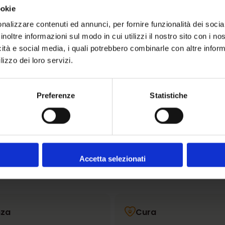
Ritiro disponibile in
Mag
ookie
Di solito pronto in 24 ore
nalizzare contenuti ed annunci, per fornire funzionalità dei socia
inoltre informazioni sul modo in cui utilizzi il nostro sito con i n
icità e social media, i quali potrebbero combinarle con altre inform
lizzo dei loro servizi.
Condividere:
Preferenze
Statistiche
Accetta selezionati
nza
Cura