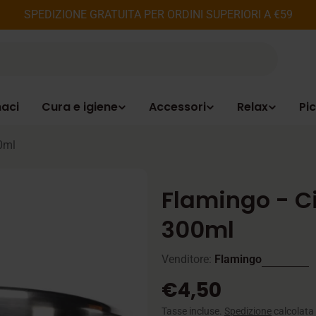
SPEDIZIONE GRATUITA PER ORDINI SUPERIORI A €59
aci
Cura e igiene
Accessori
Relax
Pic
00ml
Flamingo - Ci
300ml
Venditore:
Flamingo
Prezzo
€4,50
Tasse incluse.
Spedizione
calcolata