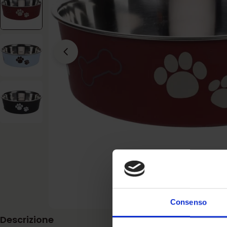
Apri supporto 2 in modalità modale
Consenso
Descrizione