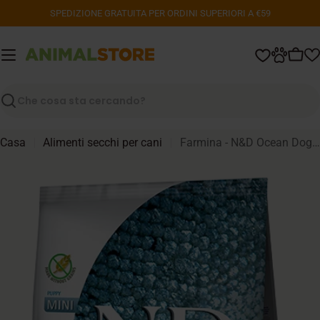
Vai
SPEDIZIONE GRATUITA PER ORDINI SUPERIORI A €59
al
contenuto
Carr
Ricerca
Casa
Alimenti secchi per cani
Farmina - N&D Ocean Dog - Mini Puppy - Merluzzo/Zucca/Melone - 7kg
Passa
alle
informazioni
sul
prodotto