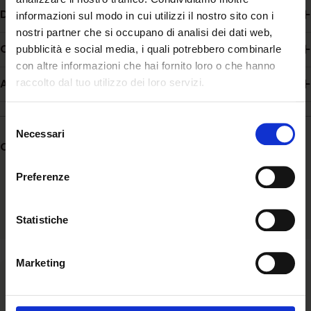
Descrizione
informazioni sul modo in cui utilizzi il nostro sito con i
nostri partner che si occupano di analisi dei dati web,
Composizione
pubblicità e social media, i quali potrebbero combinarle
con altre informazioni che hai fornito loro o che hanno
Additivi
raccolto dal tuo utilizzo dei loro servizi.
Selezione
Necessari
del
Condividere:
consenso
Preferenze
Statistiche
Marketing
Ascolto