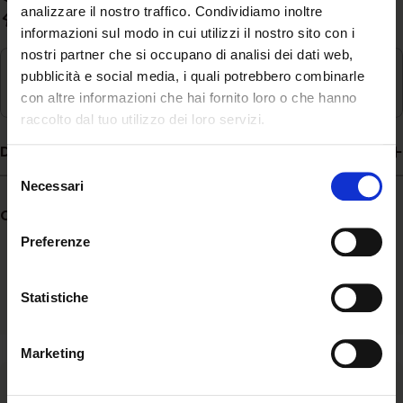
analizzare il nostro traffico. Condividiamo inoltre
Evasione rapida in 3-5 giorni lavorativi
informazioni sul modo in cui utilizzi il nostro sito con i
nostri partner che si occupano di analisi dei dati web,
Ritiro disponibile in
Magazzino
pubblicità e social media, i quali potrebbero combinarle
Di solito pronto in 24 ore
con altre informazioni che hai fornito loro o che hanno
raccolto dal tuo utilizzo dei loro servizi.
Descrizione
Selezione
Necessari
del
consenso
Condividere:
Preferenze
Statistiche
Marketing
Ascolto