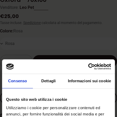
Venditore:
Leo Pet
Prezzo
€25,00
normale
Tasse incluse.
Spedizione
calcolata al momento del pagamento.
Colore:
Rosa
Quantità
Aggiungi al carrello
Diminuisci la quantità per Carbone - Materas
Aumenta la quantità per Carbone - M
Consenso
Dettagli
Informazioni sui cookie
Aggiungi ai preferiti
Questo sito web utilizza i cookie
Utilizziamo i cookie per personalizzare contenuti ed
annunci, per fornire funzionalità dei social media e per
Spedizione gratuita con spesa superiore a 59€